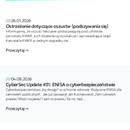
26.01.2026
Ostrzeżenie dotyczące oszustw (podszywania się)
Informujemy, że oszuści fałszywie podszywają się pod członków
personelu KWKR, a ich działania są oszukańcze i wprowadzają w błąd.
Kancelaria KWKR w żadnym wypadku nie
autoryzowała tych działań. Członkowie personelu KWKR używają wyłącznie
adresów e-mail…
Przeczytaj
04.08.2026
CyberSec Update #31: ENISA o cyberbezpieczeństwie
Cyberbezpieczeństwo „by design” w ochronie zdrowia. Wytyczne ENISA dla
zamówień publicznych Jak już zauważył Jan Kochanowski „Tam człowiek
prawie/ Widzi na jawie/ I sam to powie,/ Że nic nad
zdrowie/ Ani lepszego,/ Ani droższego”. Tak…
Przeczytaj