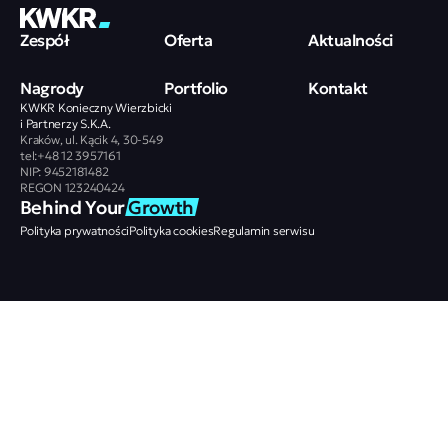
Zespół
Oferta
Aktualności
Nagrody
Portfolio
Kontakt
KWKR Konieczny Wierzbicki
i Partnerzy S.K.A.
Kraków, ul. Kącik 4, 30-549
tel:+48 12 3957161
NIP: 9452181482
REGON 123240424
Behind Your 
Growth
Polityka prywatności
Polityka cookies
Regulamin serwisu