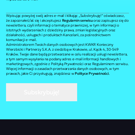
Wpisując powyżej swój adres e-mail i klikając „Subskrybuję!” oświadczasz,
że zapoznałeś/aś się i akceptujesz
Regulamin serwisu
oraz zapisujesz się do
newslettera, czyli informacji o tematyce prawniczej, w tym informacji o
istotnych wydarzeniach z dziedziny prawa, zmian legislacyjnych oraz
działalności, usługach i produktach Kancelarii, za pośrednictwem
komunikacji e-mail.
Administratorem Twoich danych osobowych jest KWKR Konieczny
Wierzbicki i Partnerzy S.K.A. z siedzibą w Krakowie, ul. Kącik 4, 30-549
Kraków. Twoje dane będą przetwarzane w celu realizacji usługi newslettera,
a tym samym wysyłania na podany adres e-mail informacji handlowych i
marketingowych, zgodnie z Polityką Prywatności oraz Regulaminem serwisu.
Więcej informacji o zasadach przetwarzania danych osobowych, w tym
prawach, jakie Ci przysługują, znajdziesz w
Polityce Prywatności
.
Subskrybuję!