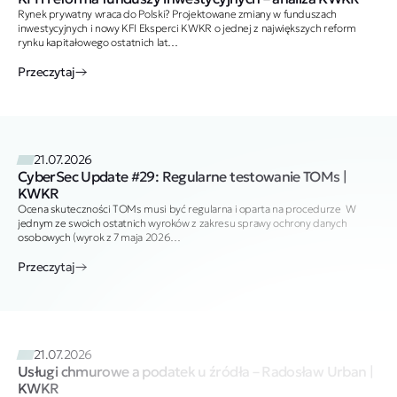
Rynek prywatny wraca do Polski? Projektowane zmiany w funduszach
inwestycyjnych i nowy KFI Eksperci KWKR o jednej z największych reform
rynku kapitałowego ostatnich lat…
Przeczytaj
21.07.2026
CyberSec Update #29: Regularne testowanie TOMs |
KWKR
Ocena skuteczności TOMs musi być regularna i oparta na procedurze W
jednym ze swoich ostatnich wyroków z zakresu sprawy ochrony danych
osobowych (wyrok z 7 maja 2026…
Przeczytaj
21.07.2026
Usługi chmurowe a podatek u źródła – Radosław Urban |
KWKR