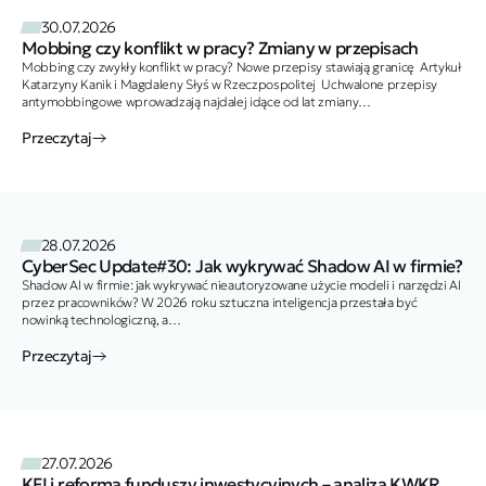
30.07.2026
Mobbing czy konflikt w pracy? Zmiany w przepisach
Mobbing czy zwykły konflikt w pracy? Nowe przepisy stawiają granicę Artykuł
Katarzyny Kanik i Magdaleny Słyś w Rzeczpospolitej Uchwalone przepisy
antymobbingowe wprowadzają najdalej idące od lat zmiany…
Przeczytaj
28.07.2026
CyberSec Update#30: Jak wykrywać Shadow AI w firmie?
Shadow AI w firmie: jak wykrywać nieautoryzowane użycie modeli i narzędzi AI
przez pracowników? W 2026 roku sztuczna inteligencja przestała być
nowinką technologiczną, a…
Przeczytaj
27.07.2026
KFI i reforma funduszy inwestycyjnych – analiza KWKR