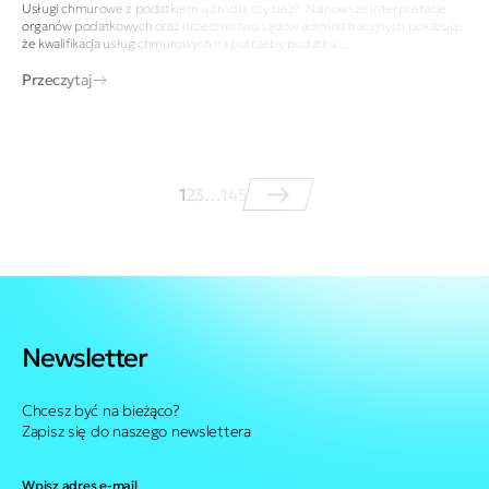
Usługi chmurowe z podatkiem u źródła czy bez? Najnowsze interpretacje
organów podatkowych oraz orzecznictwo sądów administracyjnych pokazują,
że kwalifikacja usług chmurowych na potrzeby podatku…
Przeczytaj
1
2
3
…
145
Newsletter
Chcesz być na bieżąco?
Zapisz się do naszego newslettera
Wpisz adres e-mail