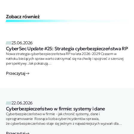
Zobacz również
23.06.2026
CyberSec Update #25: Strategia cyberbezpieczeństwa RP
Nowa strategia cyberbezpieczeństwa RP na lata 2026-2029 Czasem w
natłoku bieżących spraw warto zatrzymać się na chwilę i spojrzeć z szerszej
perspektywy. Jak pokazują…
Przeczytaj
22.06.2026
Cyberbezpieczeństwo w firmie: systemy i dane
Cyberbezpieczeństwo w firmie – jak chronić systemy, dane i
oprogramowanie Rosnąca liczba cyberincydentów sprawia,
że cyberbezpieczeństwo staje się jednym z najważniejszych wyzwań dla
biznesu. Nie chodzi już tylko o…
Przeczytaj