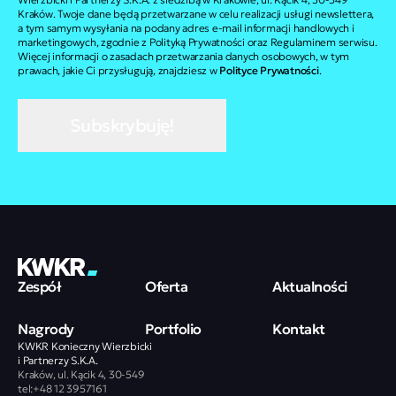
Kraków. Twoje dane będą przetwarzane w celu realizacji usługi newslettera,
a tym samym wysyłania na podany adres e-mail informacji handlowych i
marketingowych, zgodnie z Polityką Prywatności oraz Regulaminem serwisu.
Więcej informacji o zasadach przetwarzania danych osobowych, w tym
prawach, jakie Ci przysługują, znajdziesz w
Polityce Prywatności
.
Subskrybuję!
Zespół
Oferta
Aktualności
Nagrody
Portfolio
Kontakt
KWKR Konieczny Wierzbicki
i Partnerzy S.K.A.
Kraków, ul. Kącik 4, 30-549
tel:+48 12 3957161