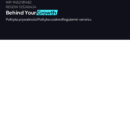
NIP: 9452181482
REGON 123240424
Behind Your 
Growth
Polityka prywatności
Polityka cookies
Regulamin serwisu