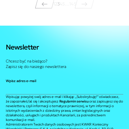
1
2
3
4
5
…
145
Newsletter
Chcesz być na bieżąco?
Zapisz się do naszego newslettera
Wpisz adres e-mail
Wpisując powyżej swój adres e-mail i klikając „Subskrybuję!” oświadczasz,
że zapoznałeś/aś się i akceptujesz
Regulamin serwisu
oraz zapisujesz się do
newslettera, czyli informacji o tematyce prawniczej, w tym informacji o
istotnych wydarzeniach z dziedziny prawa, zmian legislacyjnych oraz
działalności, usługach i produktach Kancelarii, za pośrednictwem
komunikacji e-mail.
Administratorem Twoich danych osobowych jest KWKR Konieczny
Wierzbicki i Partnerzy S.K.A. z siedzibą w Krakowie, ul. Kącik 4, 30-549