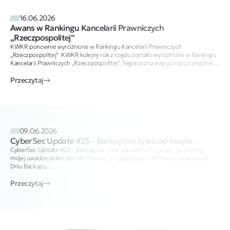
16.06.2026
Awans w Rankingu Kancelarii Prawniczych
„Rzeczpospolitej”
KWKR ponownie wyróżnione w Rankingu Kancelarii Prawniczych
„Rzeczpospolitej” KWKR kolejny rok z rzędu zostało wyróżnione w Rankingu
Kancelarii Prawniczych „Rzeczpospolitej”. Tegoroczna edycja ma szczególne…
Przeczytaj
09.06.2026
CyberSec Update #23 – Backup nie tylko od święta
CyberSec Update #23 – Backup nie tylko od święta Przyznaję, że umknął
mojej uwadze jeden termin. Mowa o przypadającym 31 marca Światowym
Dniu Backupu….
Przeczytaj