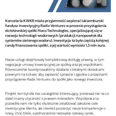
Kancelaria KWKR miała przyjemność wspierać luksemburski
fundusz inwestycyjny Radix Ventures w procesie przystąpienia
do łotewskiej spółki Naco Technologies, specjalizującej się w
rozwoju technologii wodorowych (produkcji nanopowłok dla
systemów zielonego wodoru). Inwestycja ta była częścią kolejnej
rundy finansowania spółki, a jej wartość wyniosła 1,5 mln euro.
Nasze usługi obejmowały kompleksową obsługę prawną, w tym
negocjacje umowy inwestycyjnej ze spółką oraz jej wspólnikami.
Równocześnie koordynowaliśmy działania z lokalnymi doradcami
prawnymi na Łotwie, aby zapewnić sprawne i zgodne z przepisami
przystąpienie Radix Ventures do spółki jako nowego inwestora.
Projekt ten był dla nas szczególnie interesujący, ponieważ nie na co
dzień mamy styczność z prawem łotewskim. Współpraca ta
pozwoliła nam nie tylko skutecznie zrealizować założone cele
inwestycyjne klienta, ale również poszerzyć nasze kompetencje o
nowy, choć bliski, a jednocześnie niezwykle ciekawy rynek.