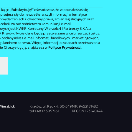
ikając „Subskrybuję!” oświadczasz, że zapoznałeś/aś się i
pisujesz się do newslettera, czyli informacji o tematyce
ch wydarzeniach z dziedziny prawa, zmian legislacyjnych oraz
ncelarii, za pośrednictwem komunikacji e-mail.
ych jest KWKR Konieczny Wierzbicki i Partnerzy S.K.A. z
49 Kraków. Twoje dane będą przetwarzane w celu realizacji usługi
 podany adres e-mail informacji handlowych i marketingowych,
egulaminem serwisu. Więcej informacji o zasadach przetwarzania
e Ci przysługują, znajdziesz w
Polityce Prywatności
.
ierzbicki
Kraków, ul. Kącik 4, 30-549
NIP: 9452181482
tel:+48 12 3957161
REGON 123240424