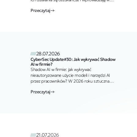
błąd. Kancelaria KWKR w żadnym wypadku nie
Przeczytaj
autoryzowała tych działań. Członkowie
personelu KWKR używają wyłącznie adresów e-
mail…
28.07.2026
CyberSec Update#30: Jak wykrywać Shadow
AI w firmie?
Shadow AI w firmie: jak wykrywać
nieautoryzowane użycie modeli i narzędzi AI
przez pracowników? W 2026 roku sztuczna
inteligencja przestała być nowinką
Przeczytaj
technologiczną, a…
21.07.2026