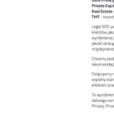
Data Privac
Private Equi
Real Estate
TMT
– koord
Legal 500, p
klientów, jak
wyróżnienia 
jakość obsłu
międzynarod
Chcemy podzi
rekomendację
Dziękujemy 
wspólny stand
efektem pra
Te wyróżnien
dalszego wzm
Privacy, Priv