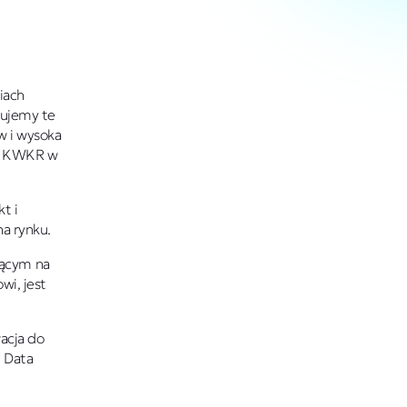
iach
ktujemy te
w i wysoka
ość KWKR w
t i
a rynku.
jącym na
wi, jest
acja do
 Data