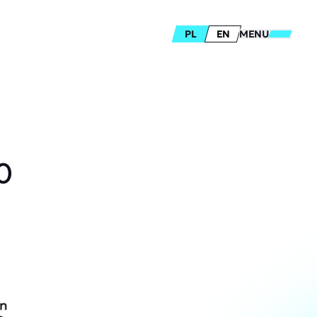
PL
EN
MENU
0