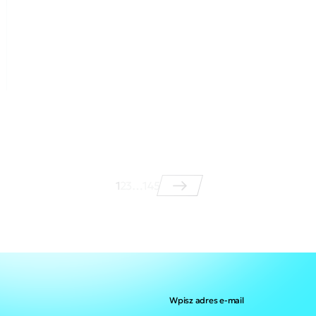
1
2
3
…
145
Wpisz adres e-mail