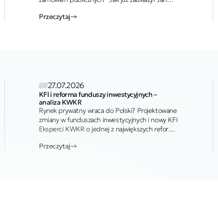
Kochanowski „Tam człowiek prawie/ Widzi na
Przeczytaj
jawie/ I sam to powie,/ Że nic nad
zdrowie/ Ani lepszego,/ Ani droższego”. Tak…
27.07.2026
KFI i reforma funduszy inwestycyjnych –
analiza KWKR
Rynek prywatny wraca do Polski? Projektowane
zmiany w funduszach inwestycyjnych i nowy KFI
Eksperci KWKR o jednej z największych reform
rynku kapitałowego ostatnich lat…
Przeczytaj