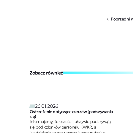
Poprzedni 
Zobacz również
26.01.2026
Ostrzeżenie dotyczące oszustw (podszywania
się)
Informujemy, że oszuści fałszywie podszywają
się pod członków personelu KWKR, a
ich działania są oszukańcze i wprowadzają w