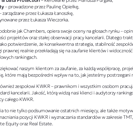
y & Data Protection
– kierowane przez Mariusza Purgała,
ty
– prowadzone przez Paulinę Opiełkę,
– zarządzane przez Łukasza Łanoszkę,
ynowane przez Łukasza Wieczorka.
odobnie jak Chambers, opiera swoje oceny na głosach rynku – opin
ości projektów oraz stałej obserwacji pracy kancelarii. Dlatego tra
jako potwierdzenie, że konsekwentna strategia, stabilność zespołó
gi prawnej realnie przekładają się na zaufanie klientów i widoczn
owych rankingach.
ękować naszym klientom za zaufanie, za każdą współpracę, projek
, które mają bezpośredni wpływ na to, jak jesteśmy postrzegani n
również zespołowi KWKR – prawnikom i wszystkim osobom pracu
ard kancelarii. Jakość, którą widzą nasi klienci i audytorzy rankingo
cy całego KWKR.
ia to nie tylko podsumowanie ostatnich miesięcy, ale także motyw
acniania pozycji KWKR i wyznaczania standardów w zakresie TMT,
ate Equity oraz Real Estate.