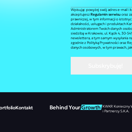
Wpisując powyżej swój adres e-mail i kl
akceptujesz
Regulamin serwisu
oraz za
prawniczej, w tym informacji o istotny
działalności, usługach i produktach Ka
Administratorem Twoich danych osobow
siedzibą w Krakowie, ul. Kącik 4, 30-5
newslettera, a tym samym wysyłania na
zgodnie z Polityką Prywatności oraz R
danych osobowych, w tym prawach, jaki
Subskrybuję!
Behind Your 
Growth
KWKR Konieczny W
ortfolio
Kontakt
i Partnerzy S.K.A.