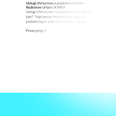
Usługi chmurowe a podatek u źródła –
Radosław Urban | KWKR
Usługi chmurowe z podatkiem u źródła czy
bez? Najnowsze interpretacje organów
podatkowych oraz orzecznictwo sądów
administracyjnych pokazują, że kwalifikacja
Przeczytaj
usług chmurowych na potrzeby podatku…