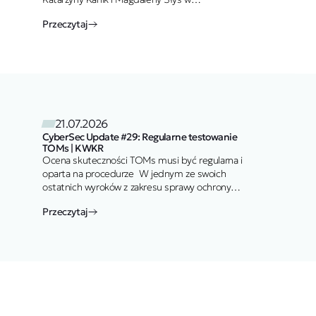
Rzeczpospolitej Uchwalone przepisy
Przeczytaj
antymobbingowe wprowadzają najdalej idące
od lat zmiany…
21.07.2026
CyberSec Update #29: Regularne testowanie
TOMs | KWKR
Ocena skuteczności TOMs musi być regularna i
oparta na procedurze W jednym ze swoich
ostatnich wyroków z zakresu sprawy ochrony
danych osobowych (wyrok z 7 maja 2026…
Przeczytaj