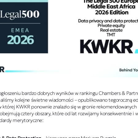
 ogłoszeniu bardzo dobrych wyników w rankingu Chambers & Part
liśmy kolejne świetne wiadomości – opublikowano tegoroczną ed
 której KWKR ponownie znalazło się w gronie rekomendowanych ka
obejmują cztery obszary, które od lat rozwijamy konsekwentnie i w
ndardy merytoryczne: