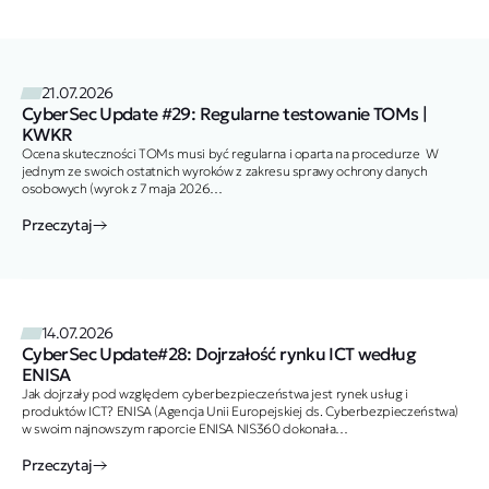
21.07.2026
CyberSec Update #29: Regularne testowanie TOMs |
KWKR
Ocena skuteczności TOMs musi być regularna i oparta na procedurze W
jednym ze swoich ostatnich wyroków z zakresu sprawy ochrony danych
osobowych (wyrok z 7 maja 2026…
Przeczytaj
14.07.2026
CyberSec Update#28: Dojrzałość rynku ICT według
ENISA
Jak dojrzały pod względem cyberbezpieczeństwa jest rynek usług i
produktów ICT? ENISA (Agencja Unii Europejskiej ds. Cyberbezpieczeństwa)
w swoim najnowszym raporcie ENISA NIS360 dokonała…
Przeczytaj