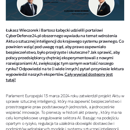
Łukasz Wieczorek i Bartosz Łabęcki udzielili portalowi
CyberDefence24.pl obszernego wywiadu na temat wdrożenia
Aktu o sztucznej inteligencji do krajowego systemu prawnego. Co
powinien wziąć pod uwagę rząd, aby prawo zapewniało
bezpieczeństwo, było przejrzyste i skuteczne? Jak sprawić, aby
polscy przedsiębiorcy chętniej eksperymentowali z nowymi
rozwiązaniami AI, zwiększając tym samym wartość naszego
rynku? Odpowiedzi na te (i wiele innych) pytań przyniesie lektura
wypowiedzi naszych ekspertów.
Cały wywiad dostępny jest
tutaj!
Parlament Europejski 13 marca 2024 roku zatwierdził projekt Aktu w
sprawie sztucznej inteligencji, który ma zapewnić bezpieczeństwo i
przestrzeganie praw podstawowych jednostek, a jednocześnie
wspierać innowacje. To pierwszy w historii akt prawny , który ma na
celu kompleksowe uregulowanie sektora AI. Bazując na podejściu
opartym o ryzyko, regulacja ta uzależnia obowiązki dostawców i
podmiotów wdrażających modele i systemy sztucznej inteligencji