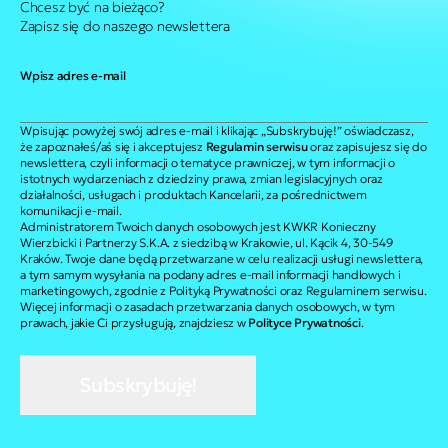
Chcesz być na bieżąco?
Zapisz się do naszego newslettera
Wpisz adres e-mail
Wpisując powyżej swój adres e-mail i klikając „Subskrybuję!” oświadczasz,
że zapoznałeś/aś się i akceptujesz
Regulamin serwisu
oraz zapisujesz się do
newslettera, czyli informacji o tematyce prawniczej, w tym informacji o
istotnych wydarzeniach z dziedziny prawa, zmian legislacyjnych oraz
działalności, usługach i produktach Kancelarii, za pośrednictwem
komunikacji e-mail.
Administratorem Twoich danych osobowych jest KWKR Konieczny
Wierzbicki i Partnerzy S.K.A. z siedzibą w Krakowie, ul. Kącik 4, 30-549
Kraków. Twoje dane będą przetwarzane w celu realizacji usługi newslettera,
a tym samym wysyłania na podany adres e-mail informacji handlowych i
marketingowych, zgodnie z Polityką Prywatności oraz Regulaminem serwisu.
Więcej informacji o zasadach przetwarzania danych osobowych, w tym
prawach, jakie Ci przysługują, znajdziesz w
Polityce Prywatności
.
Subskrybuję!