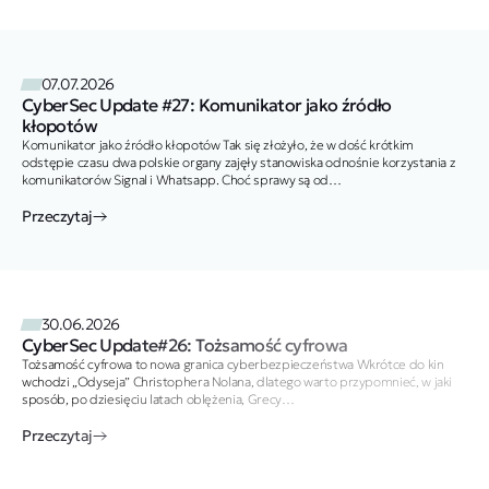
07.07.2026
CyberSec Update #27: Komunikator jako źródło
kłopotów
Komunikator jako źródło kłopotów Tak się złożyło, że w dość krótkim
odstępie czasu dwa polskie organy zajęły stanowiska odnośnie korzystania z
komunikatorów Signal i Whatsapp. Choć sprawy są od…
Przeczytaj
30.06.2026
CyberSec Update#26: Tożsamość cyfrowa
Tożsamość cyfrowa to nowa granica cyberbezpieczeństwa Wkrótce do kin
wchodzi „Odyseja” Christophera Nolana, dlatego warto przypomnieć, w jaki
sposób, po dziesięciu latach oblężenia, Grecy…
Przeczytaj