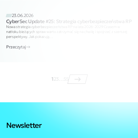
23.06.2026
CyberSec Update #25: Strategia cyberbezpieczeństwa RP
Nowa strategia cyberbezpieczeństwa RP na lata 2026-2029 Czasem w
natłoku bieżących spraw warto zatrzymać się na chwilę i spojrzeć z szerszej
perspektywy. Jak pokazują…
Przeczytaj
1
2
3
…
55
Newsletter