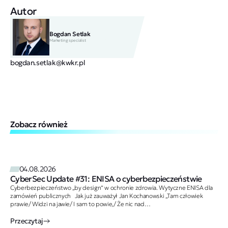
Autor
Bogdan Setlak
Marketing specialist
bogdan.setlak@kwkr.pl
Zobacz również
04.08.2026
CyberSec Update #31: ENISA o cyberbezpieczeństwie
Cyberbezpieczeństwo „by design” w ochronie zdrowia. Wytyczne ENISA dla
zamówień publicznych Jak już zauważył Jan Kochanowski „Tam człowiek
prawie/ Widzi na jawie/ I sam to powie,/ Że nic nad
zdrowie/ Ani lepszego,/ Ani droższego”. Tak…
Przeczytaj