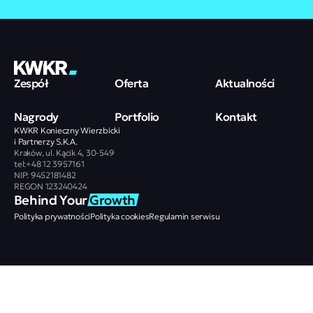
Zespół
Oferta
Aktualności
Nagrody
Portfolio
Kontakt
KWKR Konieczny Wierzbicki
i Partnerzy S.K.A.
Kraków, ul. Kącik 4, 30-549
tel:+48 12 3957161
NIP: 9452181482
REGON 123240424
Behind Your 
Growth
Polityka prywatności
Polityka cookies
Regulamin serwisu