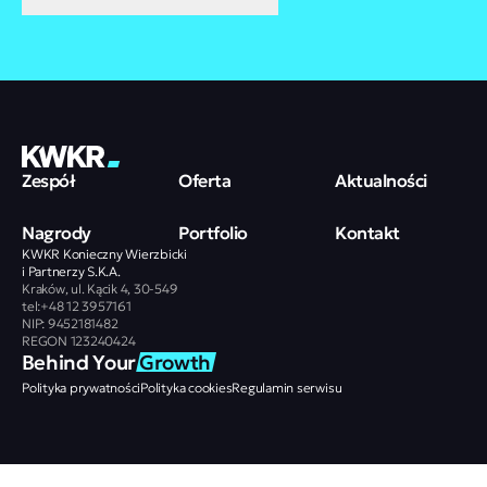
Zespół
Oferta
Aktualności
Nagrody
Portfolio
Kontakt
KWKR Konieczny Wierzbicki
i Partnerzy S.K.A.
Kraków, ul. Kącik 4, 30-549
tel:+48 12 3957161
NIP: 9452181482
REGON 123240424
Behind Your 
Growth
Polityka prywatności
Polityka cookies
Regulamin serwisu