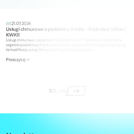
21.07.2026
Usługi chmurowe a podatek u źródła – Radosław Urban |
KWKR
Usługi chmurowe z podatkiem u źródła czy bez? Najnowsze interpretacje
organów podatkowych oraz orzecznictwo sądów administracyjnych pokazują,
że kwalifikacja usług chmurowych na potrzeby podatku…
Przeczytaj
1
2
3
…
145