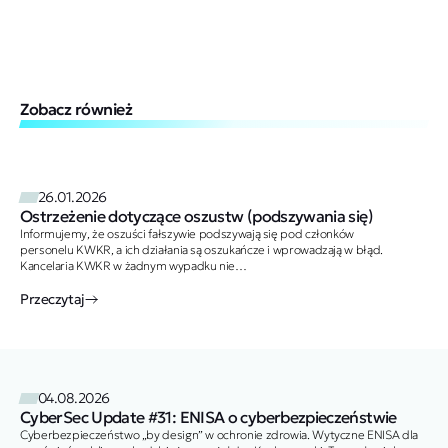
Zobacz również
26.01.2026
Ostrzeżenie dotyczące oszustw (podszywania się)
Informujemy, że oszuści fałszywie podszywają się pod członków
personelu KWKR, a ich działania są oszukańcze i wprowadzają w błąd.
Kancelaria KWKR w żadnym wypadku nie
autoryzowała tych działań. Członkowie personelu KWKR używają wyłącznie
adresów e-mail…
Przeczytaj
04.08.2026
CyberSec Update #31: ENISA o cyberbezpieczeństwie
Cyberbezpieczeństwo „by design” w ochronie zdrowia. Wytyczne ENISA dla