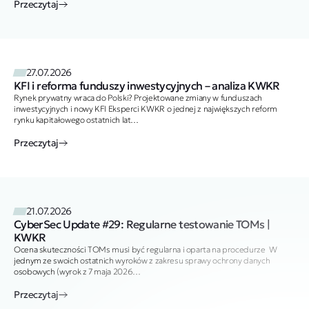
Przeczytaj
27.07.2026
KFI i reforma funduszy inwestycyjnych – analiza KWKR
Rynek prywatny wraca do Polski? Projektowane zmiany w funduszach
inwestycyjnych i nowy KFI Eksperci KWKR o jednej z największych reform
rynku kapitałowego ostatnich lat…
Przeczytaj
21.07.2026
CyberSec Update #29: Regularne testowanie TOMs |
KWKR
Ocena skuteczności TOMs musi być regularna i oparta na procedurze W
jednym ze swoich ostatnich wyroków z zakresu sprawy ochrony danych
osobowych (wyrok z 7 maja 2026…
Przeczytaj