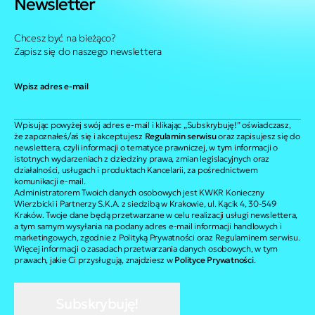
Newsletter
Chcesz być na bieżąco?
Zapisz się do naszego newslettera
Wpisz adres e-mail
Wpisując powyżej swój adres e-mail i klikając „Subskrybuję!” oświadczasz,
że zapoznałeś/aś się i akceptujesz
Regulamin serwisu
oraz zapisujesz się do
newslettera, czyli informacji o tematyce prawniczej, w tym informacji o
istotnych wydarzeniach z dziedziny prawa, zmian legislacyjnych oraz
działalności, usługach i produktach Kancelarii, za pośrednictwem
komunikacji e-mail.
Administratorem Twoich danych osobowych jest KWKR Konieczny
Wierzbicki i Partnerzy S.K.A. z siedzibą w Krakowie, ul. Kącik 4, 30-549
Kraków. Twoje dane będą przetwarzane w celu realizacji usługi newslettera,
a tym samym wysyłania na podany adres e-mail informacji handlowych i
marketingowych, zgodnie z Polityką Prywatności oraz Regulaminem serwisu.
Więcej informacji o zasadach przetwarzania danych osobowych, w tym
prawach, jakie Ci przysługują, znajdziesz w
Polityce Prywatności
.
Subskrybuję!