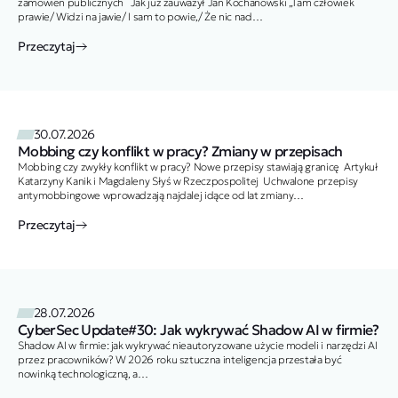
zamówień publicznych Jak już zauważył Jan Kochanowski „Tam człowiek
prawie/ Widzi na jawie/ I sam to powie,/ Że nic nad
zdrowie/ Ani lepszego,/ Ani droższego”. Tak…
Przeczytaj
30.07.2026
Mobbing czy konflikt w pracy? Zmiany w przepisach
Mobbing czy zwykły konflikt w pracy? Nowe przepisy stawiają granicę Artykuł
Katarzyny Kanik i Magdaleny Słyś w Rzeczpospolitej Uchwalone przepisy
antymobbingowe wprowadzają najdalej idące od lat zmiany…
Przeczytaj
28.07.2026
CyberSec Update#30: Jak wykrywać Shadow AI w firmie?
Shadow AI w firmie: jak wykrywać nieautoryzowane użycie modeli i narzędzi AI
przez pracowników? W 2026 roku sztuczna inteligencja przestała być
nowinką technologiczną, a…